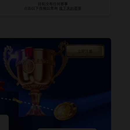
目前没有任何赛事
点击以下连接以查询
接下来的赛事
立即注册