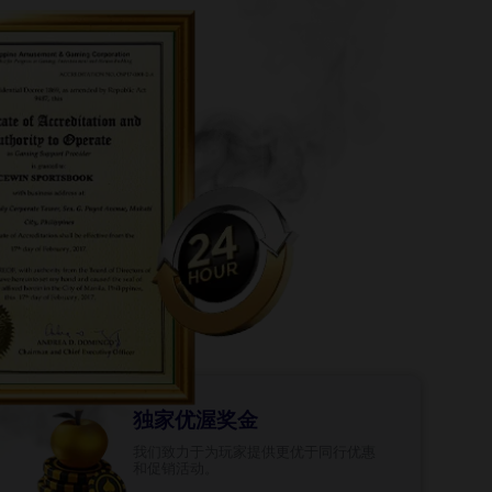
独家优渥奖金
我们致力于为玩家提供更优于同行优惠
和促销活动。