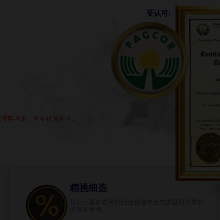
受认可:
交资料不足，均不计算在内。
精挑细选
我们一直都在寻找行业领域中最先进且最优质的
游戏开发商。