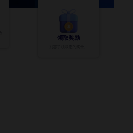
始
领取奖励
别忘了领取您的奖金。