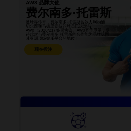
AW8 品牌大使
费尔南多·托雷斯
足球界传奇，费尔南多·托雷斯曾效力利物浦，
切尔西和马德里竞技的球员已决定与
AW8（2020/21) 签署协议。AW8寄予厚望，期
待此次与费尔南多·托雷斯的合作能为品牌巩固
其亚洲顶级娱乐平台的地位！
现在投注