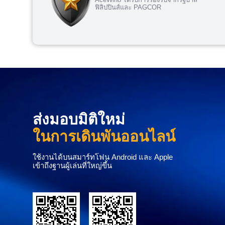
ฟิลิปปินส์และ PAGCOR
ส่งมอบมิติใหม่
ในการเดินพันออนไลน์
ใช้งานได้บนสมาร์ทโฟน Android และ Apple
เข้าถึงฐานผู้เล่นที่ใหญ่ขึ้น