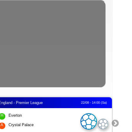
England - Premier League
England
22/08 - 14:00 (Sa)
H
Everton
H
No
A
Crystal Palace
A
Le