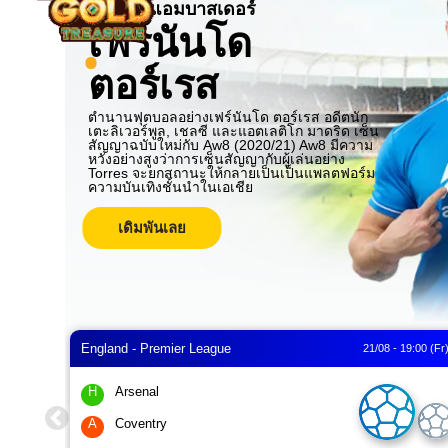
แบรนด์ แอมบาสเดอร์
เฟร์นันโด
ตอร์เรส
ตำนานฟุตบอลอย่างเฟร์นันโด ตอร์เรส อดีตนัก
เตะลิเวอร์พูล, เชลซี และแอตเลติโก มาดริด เซ็น
สัญญาฉบับใหม่กับ Aw8 (2020/21) Aw8 มีความ
หวังอย่างสูงว่าการเซ็นสัญญากับผู้เล่นอย่าง
Torres จะยกสถานะให้กลายเป็นเป็นแพลตฟอร์ม
ความบันเทิงชั้นนำในเอเชีย
เดิมพันเลย
England - Premier League
21/08 - 19:00 (Fr
H
Arsenal
A
Coventry