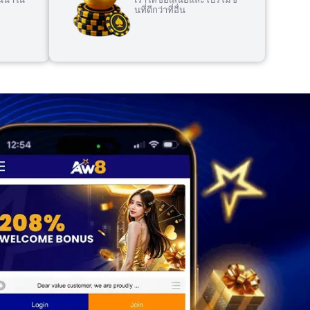
นที่ดีกว่าที่อื่น