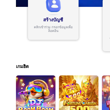
สร้างบัญชี
คลิกเข้าร่วม กรอกข้อมูลเพื่อ
ล็อคอิน
เกมฮิต