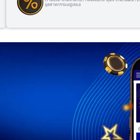
อุตสาหกรรมอยู่เสมอ