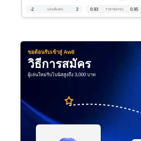
-2
2
0.93
0.95
แฮนดิแคป
ราคาต่อรอง
ขอต้อนรับเข้าสู่ Aw8
วิธีการสมัคร
ผู้เล่นใหม่รับโบนัสสูงถึง 3,000 บาท