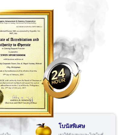
โบนัสพิเศษ
้นนำใน
เราให้ข้อเสนอและโปรโมชั่