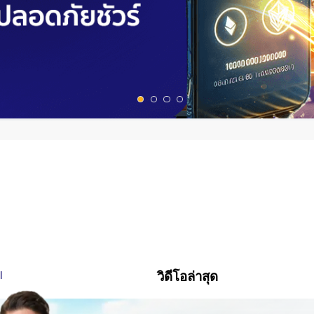
l
วิดีโอล่าสุด