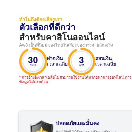
ทำไมถึงต้องเลือกเรา
ตัวเลือกที่ดีกว่า
สำหรับคาสิโนออนไลน์
Aw8 เป็นที่นิยมของไทยในเรื่องของการจ่ายเงินจริง
30
3
ฝากเงิน
ถอนเงิน
เวลาเฉลี่ย
เวลาเฉลี่ย
วินาที
นาที
* การอ้างอิงเวลาเฉลี่ยไม่สามารถใช้งานได้หากธนาคารออฟไลน์ การเ
ข้อมูลไม่ครบถ้วน
ปลอดภัยและมั่นคง
AceWin8 ได้รับการรองรับจากรัฐบาล