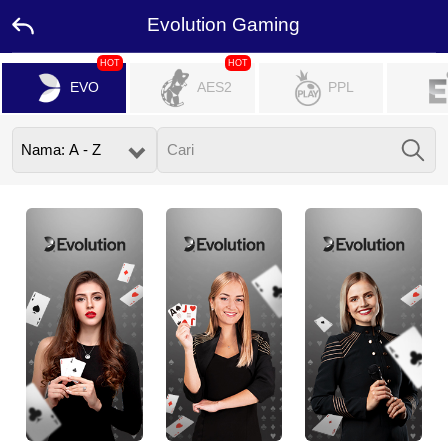
Evolution Gaming
HOT
HOT
Halaman
EVO
AES2
PPL
Utama
Promosi
Duta
Hubungi
Kami
Papan
Pendahulu
Bahasa
Desktop